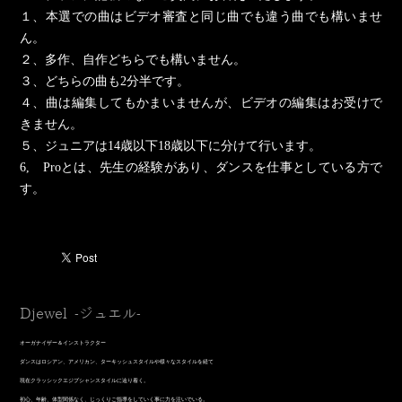
１、本選での曲はビデオ審査と同じ曲でも違う曲でも構いませ
ん。
２、多作、自作どちらでも構いません。
３、どちらの曲も2分半です。
４、曲は編集してもかまいませんが、ビデオの編集はお受けで
きません。
５、ジュニアは14歳以下18歳以下に分けて行います。
6, Proとは、先生の経験があり、ダンスを仕事としている方で
す。
Djewel -ジュエル-
オーガナイザー＆インストラクター
​ダンスはロシアン、アメリカン、ターキッシュスタイルや様々なスタイルを経て
現在クラッシックエジプシャンスタイルに辿り着く。
初心、年齢、体型関係なく、じっくりご指導をしていく事に力を注いでいる。