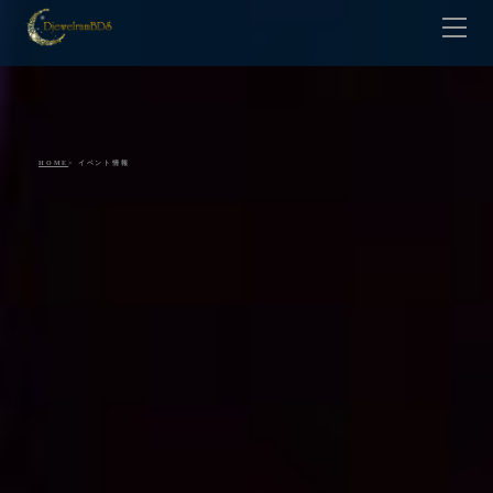
HOME
Lesson
Teacher
Contact
HOME
> イベント情報
Gallery
Shop