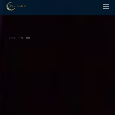
HOME
Lesson
Teacher
Contact
HOME
> イベント情報
Gallery
Shop