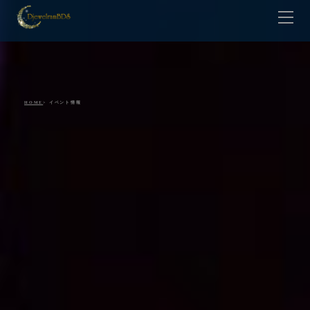
HOME
Lesson
Teacher
Contact
HOME
> イベント情報
Gallery
Shop