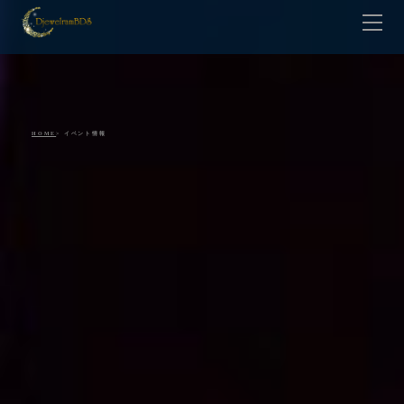
HOME
Lesson
Teacher
Contact
HOME
> イベント情報
Gallery
Shop