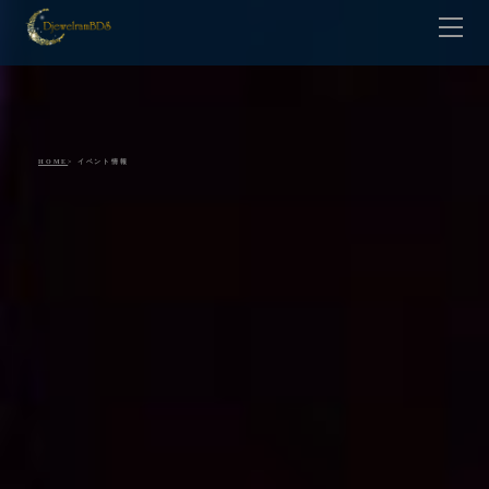
HOME
Lesson
Teacher
Contact
HOME
> イベント情報
Gallery
Shop