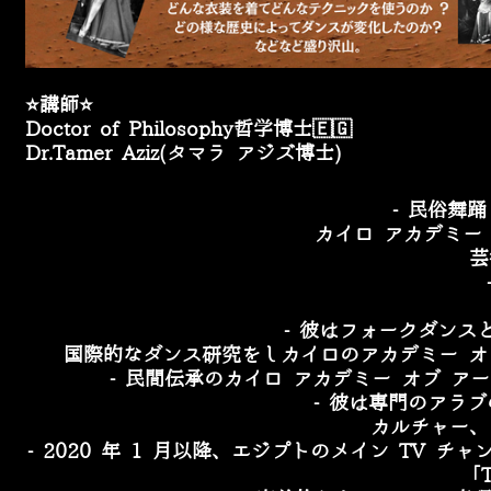
⭐️
講師
⭐️
Doctor of Philosophy
哲学博士
🇪🇬
Dr.Tamer Aziz(
タマラ
アジズ博士
)
-
民俗舞踊
カイロ
アカデミー
芸
​-
彼はフォークダンス
​国際的なダンス研究をし
カイロのアカデミー
オ
-
民間伝承のカイロ
アカデミー
オブ
アー
-
彼は専門のアラブ
カルチャー、
- 2020
年
1
月以降、エジプトのメイン
TV
チャ
「