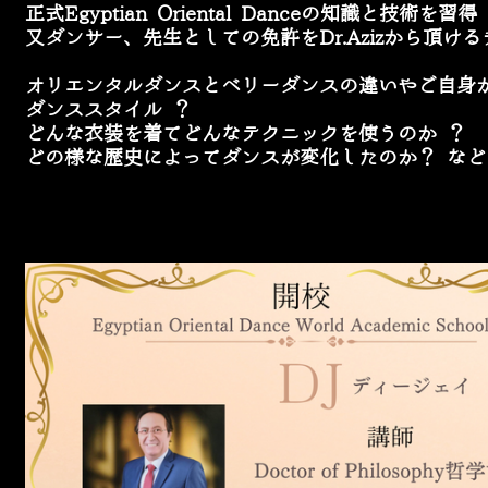
正式
Egyptian Oriental Dance
の知識と技術を習得
又ダンサー、先生としての免許を
Dr.Aziz
から頂ける
​オリエンタルダンスとベリーダンスの違いや
ご自身
ダンススタイル
？
どんな衣装を着てどんなテクニックを使うのか
？
どの様な歴史によってダンスが変化したのか？
など