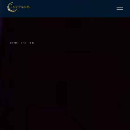
HOME
Lesson
Teacher
Contact
HOME
> イベント情報
Gallery
Shop