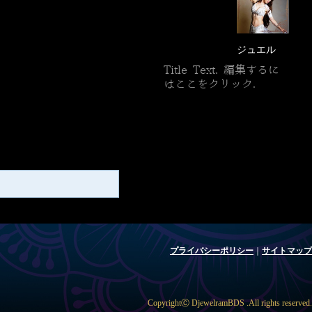
ジュエル
Title Text. 編集するに
はここをクリック.
プライバシーポリシー
｜
サイトマップ
CopyrightⒸ DjewelramBDS .All rights reserved.